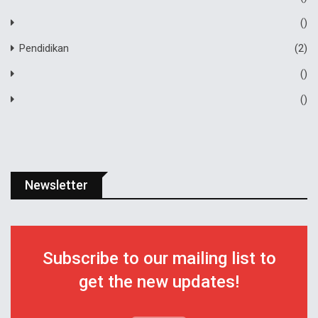
()
Pendidikan
(2)
()
()
Newsletter
Subscribe to our mailing list to
get the new updates!