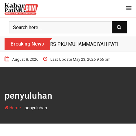
Skip
to
content
Breaking News
RS PKU MUHAMMADIYAH PATI HIBAH
August 8, 2026
Last Update May 23, 2026 9:56 pm
penyuluhan
-
Home
penyuluhan