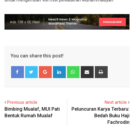
untuk mengemban visi misi perkaderan Muhammadiyah.
You can share this post!
Google+
LinkedIn
Whatsapp
Share
Print
via
Email
Previous article
Next article
Bimbing Mualaf, MUI Pati
Peluncuran Karya Terbaru:
Bentuk Rumah Mualaf
Bedah Buku Haji
Fachrodin