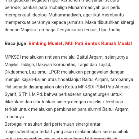
mengadakan kegiatan ngaji Kemuhammadiyahan secara
periodik, bahkan para mubaligh Muhammadiyah pun perlu
memperkuat ideologi Muhammadiyah, agar ikut membantu
memperkuat perannya kepada jama’ah. Maka dibutuhkan sinergi
dengan Majelis/Lembaga Pesyarikatan terkait, Ujar Taufiq.
Baca juga :
Bimbing Mualaf, MUI Pati Bentuk Rumah Mualaf
MPKSDI melakukan rintisan melalui Baitul Arqam, selanjutnya
Majelis Tabligh, Dakwah Komunitas, Tarjid dan Tajdid,
Dikdasmen, Lazismu, LPCR melakukan pengawalan dengan
mengisi kajian-kajian atas tindaklanjut Baitul Arqam, tambahnya.
Hal senada disampaikan oleh Ketua MPKSDI PDM Pati Ahmad
Syarif, S.Th.I, M.Pd, bahwa perkaderan sangat urgen untuk
dilakukan dan dibutuhkan sinergi dengan majelis / lembaga
terkait untuk melakukan pembinaan para alumni Baitul Arqam,
imbuhnya.
Berbagai masukan dari pertemuan sinergi antar
majelis/lembaga terkait yang akan dilaksanakan semua pihak