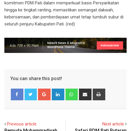
komitmen PDM Pati dalam memperkuat basis Persyarikatan
hingga ke tingkat ranting, memastikan semangat dakwah,
kebersamaan, dan pemberdayaan umat tetap tumbuh subur di
seluruh penjuru Kabupaten Pati. (red)
You can share this post!
Google+
LinkedIn
Whatsapp
Share
Print
via
Email
Previous article
Next article
Pemuda Muhammadiyah
Safari PDM Pati Putaran