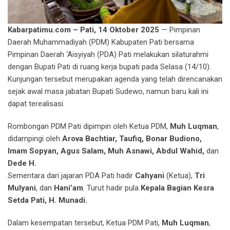
Kabarpatimu.com – Pati, 14 Oktober 2025
— Pimpinan
Daerah Muhammadiyah (PDM) Kabupaten Pati bersama
Pimpinan Daerah ‘Aisyiyah (PDA) Pati melakukan silaturahmi
dengan Bupati Pati di ruang kerja bupati pada Selasa (14/10).
Kunjungan tersebut merupakan agenda yang telah direncanakan
sejak awal masa jabatan Bupati Sudewo, namun baru kali ini
dapat terealisasi.
Rombongan PDM Pati dipimpin oleh Ketua PDM,
Muh Luqman
,
didampingi oleh
Arova Bachtiar, Taufiq, Bonar Budiono,
Imam Sopyan, Agus Salam, Muh Asnawi, Abdul Wahid,
dan
Dede H.
Sementara dari jajaran PDA Pati hadir
Cahyani
(Ketua),
Tri
Mulyani
, dan
Hani’am
. Turut hadir pula
Kepala Bagian Kesra
Setda Pati, H. Munadi.
Dalam kesempatan tersebut, Ketua PDM Pati,
Muh Luqman
,